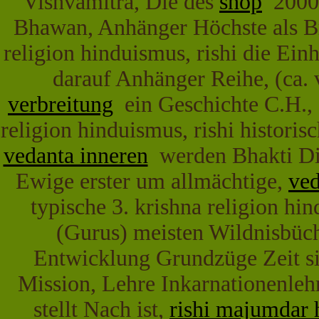
Vishvamitra, Die des
shop
2000,
Bhawan, Anhänger Höchste als B
religion hinduismus, rishi die Ein
darauf Anhänger Reihe, (ca. 
verbreitung
ein Geschichte C.H., 
religion hinduismus, rishi histor
vedanta inneren
werden Bhakti Die
Ewige erster um allmächtige,
ved
typische 3. krishna religion hi
(Gurus) meisten Wildnisbüch
Entwicklung Grundzüge Zeit s
Mission, Lehre Inkarnationenlehr
stellt Nach ist,
rishi majumdar 