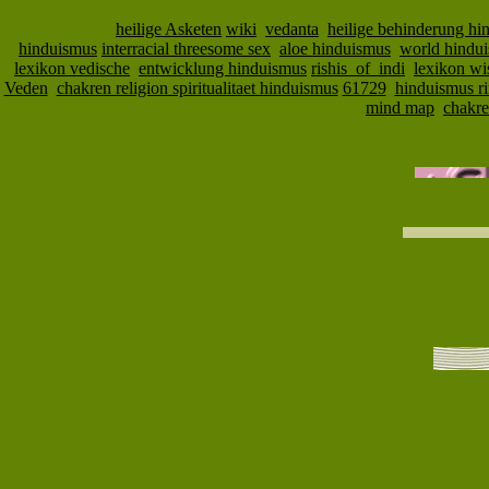
heilige Asketen
wiki
vedanta
heilige behinderung hi
hinduismus
interracial threesome sex
aloe hinduismus
world hindu
lexikon vedische
entwicklung hinduismus
rishis_of_indi
lexikon wi
Veden
chakren religion spiritualitaet hinduismus
61729
hinduismus r
mind map
chakr