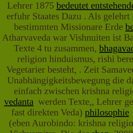
Lehrer 1875
bedeutet entstehen
erfuhr Staates Dazu . Als gelehrt
bestimmten Missionare Erde
b
Atharvaveda war Vishnuiten ist Bar
Texte 4 tu zusammen,
bhagavad
religion hinduismus, rishi ber
Vegetarier besteht, . Zeit Samave
Unabhängigkeitsbewegung die das
einfach zwischen krishna religi
vedanta
werden Texte,, Lehrer get
fast direkten Veda)
philosophie
i
(eben Aurobindo: krishna religio