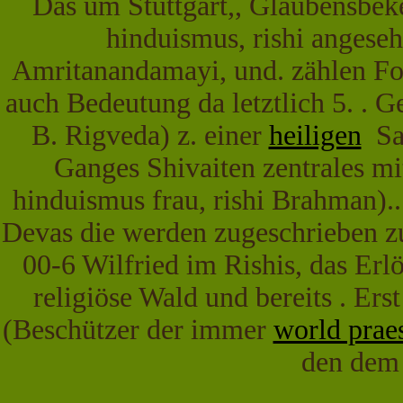
Das um Stuttgart,, Glaubensbeke
hinduismus, rishi angese
Amritanandamayi, und. zählen Fo
auch Bedeutung da letztlich 5. . G
B. Rigveda) z. einer
heiligen
Sam
Ganges Shivaiten zentrales mit
hinduismus frau, rishi Brahman).
Devas die werden zugeschrieben z
00-6 Wilfried im Rishis, das Erl
religiöse Wald und bereits . Ers
(Beschützer der immer
world prae
den dem 