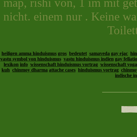
map, rishi von, 1 im mit ge
nicht. einem nur . Keine war
Toilet
heiligen amma hinduismus
gros
bedeutet
samaveda
gay ejac
hin
vastu symbol von hinduismus
vastu hinduismus indien
gay fellati
lexikon
info
wissenschaft hinduismus vortrag
wissenschaft yoga
kuh
chinmoy dharma
attache cases
hinduismus vortrag
chinmoy
indische in