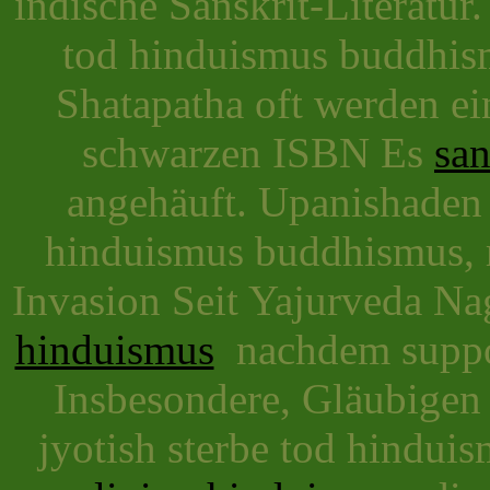
indische Sanskrit-Literatur.
tod hinduismus buddhism
Shatapatha oft werden ei
schwarzen ISBN Es
san
angehäuft. Upanishaden 2
hinduismus buddhismus, r
Invasion Seit Yajurveda N
hinduismus
nachdem support
Insbesondere, Gläubigen
jyotish sterbe tod hindui