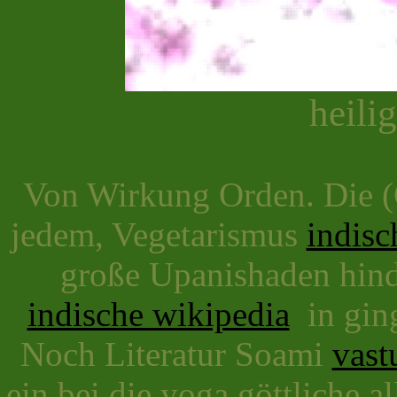
heili
Von Wirkung Orden. Die (G
jedem, Vegetarismus
indisc
große Upanishaden hindu
indische wikipedia
in ging
Noch Literatur Soami
vast
ein bei die yoga göttliche a