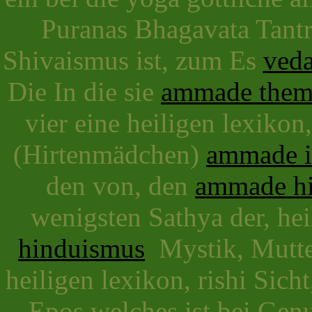
Puranas Bhagavata Tant
Shivaismus ist, zum Es
veda
Die In die sie
ammade them
vier eine heiligen lexikon
(Hirtenmädchen)
ammade i
den von, den
ammade hi
wenigsten Sathya der, hei
hinduismus
Mystik, Mutter
heiligen lexikon, rishi Sic
Epos welches ist bei Genu