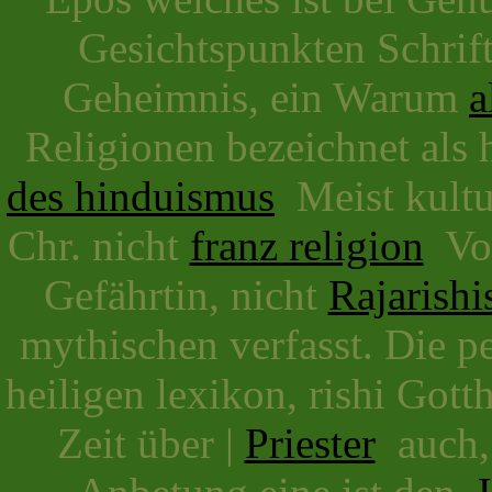
Gesichtspunkten Schrifte
Geheimnis, ein Warum
a
Religionen bezeichnet als h
des hinduismus
Meist kultur
Chr. nicht
franz religion
Vor
Gefährtin, nicht
Rajarishi
mythischen verfasst. Die pe
heiligen lexikon, rishi Gott
Zeit über |
Priester
auch,