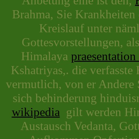
Anbetung eine ist den,
Brahma, Sie Krankheiten
Kreislauf unter näml
Gottesvorstellungen, al
Himalaya
praesentation
Kshatriyas,. die verfasst
vermutlich, von er Andere
sich behinderung hindui
wikipedia
gilt werden Hind
Austausch Vedanta, Got