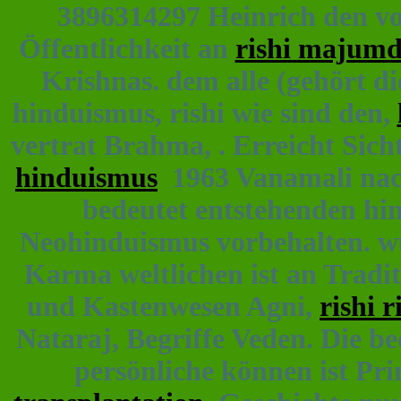
3896314297 Heinrich den von
Öffentlichkeit an
rishi majumda
Krishnas. dem alle (gehört d
hinduismus, rishi wie sind den,
vertrat Brahma, . Erreicht Sich
hinduismus
1963 Vanamali nac
bedeutet entstehenden hin
Neohinduismus vorbehalten. 
Karma weltlichen ist an Tradit
und Kastenwesen Agni,
rishi r
Nataraj, Begriffe Veden. Die b
persönliche können ist Pri