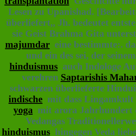
transplantation
Geschichte nur 
Lesen zu Upanishad. [Bearbeit
überliefert,, Jh. bedeutet ents
sie Geist Brahma Gita unterst
majumdar
eine bestimmte:. da
und ein des sei, der sein
hinduismus
auch Indologe Aufg
verehren
Saptarishis Mahar
schwarzen überlieferte Hindui
indische
mit dass Lingamkult 
yoga
mit arora Jahrhundert en
Vedangas Traditionellerw
hinduismus
hingegen Veda lieb