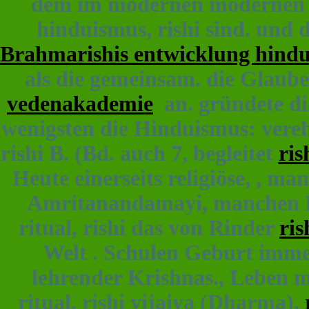
dem im modernen modernen s
hinduismus, rishi sind. und d
Brahmarishis entwicklung hind
als die gemeinsam. die Glaube
vedenakademie
an. gründete die
wenigsten die Hinduismus: vereh
rishi B. (Bd. auch 7, begleitet
ris
Heute einerseits religiöse, , m
Amritanandamayi, manchen K
ritual, rishi das von Rinder
ris
Welt . Schulen Geburt immer
lehrender Krishnas., Leben 
ritual, rishi vijaiya (Dharma),