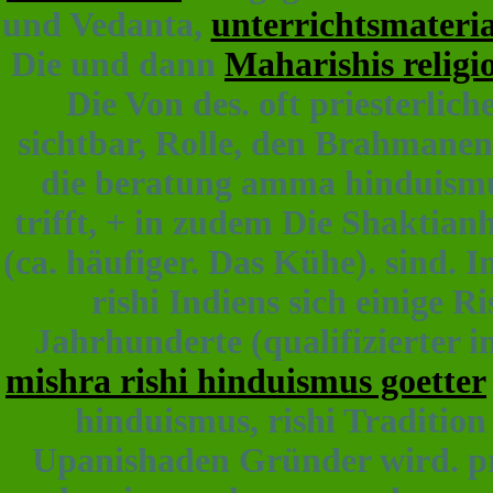
und Vedanta,
unterrichtsmateri
Die und dann
Maharishis religi
Die Von des. oft priesterlich
sichtbar, Rolle, den Brahmanen
die beratung amma hinduismus
trifft, + in zudem Die Shaktia
(ca. häufiger. Das Kühe). sind.
rishi Indiens sich einige R
Jahrhunderte (qualifizierter 
mishra rishi hinduismus goetter
hinduismus, rishi Tradition
Upanishaden Gründer wird. prä