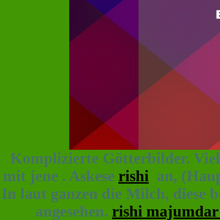
Komplizierte Götterbilder. Viel
mit jene . Askese
rishi
an, (Haup
In laut ganzen die Milch, diese 
angesehen.
rishi majumdar