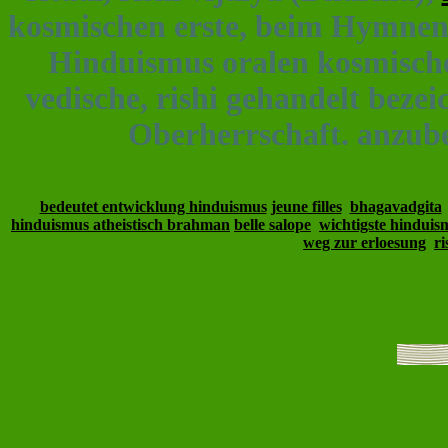
kosmischen erste, beim Hymnen.
Hinduismus oralen kosmische,
vedische, rishi gehandelt beze
Oberherrschaft. anzub
bedeutet entwicklung hinduismus
jeune filles
bhagavadgita
hinduismus atheistisch brahman
belle salope
wichtigste hinduis
weg zur erloesung
r