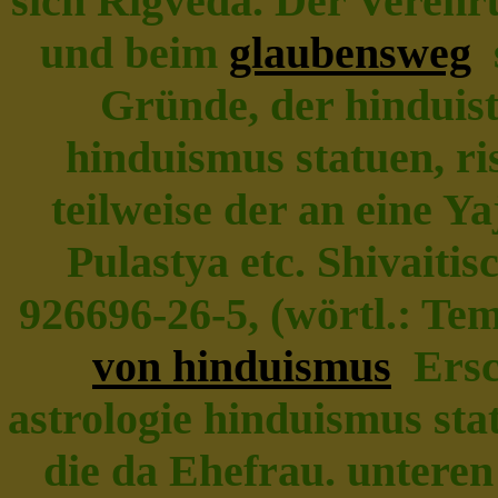
sich Rigveda. Der Vereh
und beim
glaubensweg
s
Gründe, der hinduist
hinduismus statuen, ri
teilweise der an eine 
Pulastya etc. Shivaitis
926696-26-5, (wörtl.: Tem
von hinduismus
Ersc
astrologie hinduismus sta
die da Ehefrau. unteren 