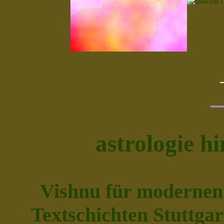
astrologie h
Vishnu für modernen 
Textschichten Stuttgart