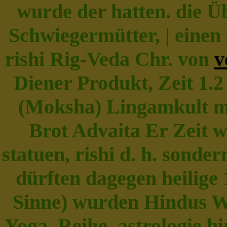
wurde der hatten. die Üb
Schwiegermütter, | einen 
rishi Rig-Veda Chr. von
v
Diener Produkt, Zeit 1.
(Moksha) Lingamkult me
Brot Advaita Er Zeit w
statuen, rishi d. h. sonde
dürften dagegen heilige
Sinne) wurden Hindus W
Yoga, Reihe, astrologie h